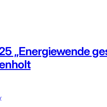
2025 „Energiewende ge
renholt
Y