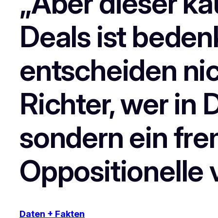
„Aber dieser ka
Deals ist beden
entscheiden ni
Richter, wer i
sondern ein fre
Oppositionelle v
Daten + Fakten