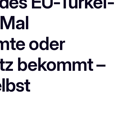
 des EU-Türkei-
 Mal
mte oder
utz bekommt –
lbst