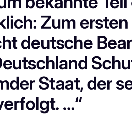
um bekannte Teil
klich: Zum ersten
cht deutsche Bea
n Deutschland Sch
mder Staat, der se
erfolgt. …“