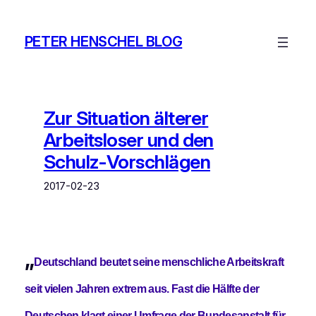
Zum
Inhalt
PETER HENSCHEL BLOG
springen
Zur Situation älterer
Arbeitsloser und den
Schulz-Vorschlägen
2017-02-23
„
Deutschland beutet seine menschliche Arbeitskraft
seit vielen Jahren extrem aus. Fast die Hälfte der
Deutschen klagt einer Umfrage der Bundesanstalt für