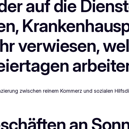
er auf die Diens
en, Krankenhausp
r verwiesen, wel
eiertagen arbeite
erenzierung zwischen reinem Kommerz und sozialen Hilfs
schäften an Sonn