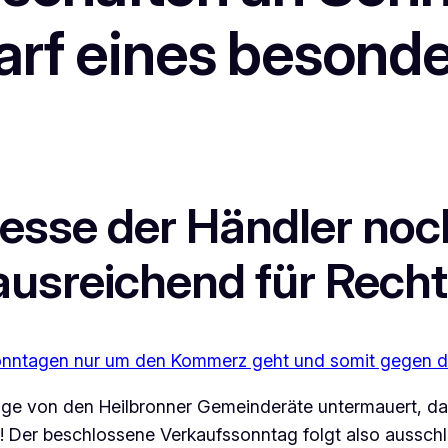
arf eines besond
esse der Händler noc
usreichend für Rech
 Sonntagen nur um den Kommerz geht und somit gegen di
e von den Heilbronner Gemeinderäte untermauert, da 
Der beschlossene Verkaufssonntag folgt also ausschlie