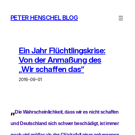
Zum
Inhalt
PETER HENSCHEL BLOG
springen
Ein Jahr Flüchtlingskrise:
Von der Anmaßung des
„Wir schaffen das“
2016-09-01
„
Die Wahrscheinlichkeit, dass wir es nicht schaffen
und Deutschland sich schwer beschädigt, ist immer
noch viel größer als der Glücksfall einer gelungenen