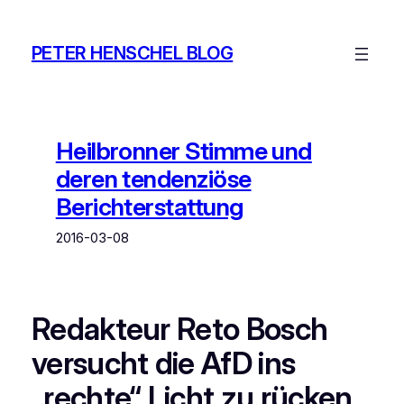
Zum
Inhalt
PETER HENSCHEL BLOG
springen
Heilbronner Stimme und
deren tendenziöse
Berichterstattung
2016-03-08
Redakteur Reto Bosch
versucht die AfD ins
„rechte“ Licht zu rücken